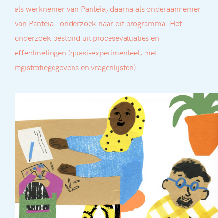
als werknemer van Panteia, daarna als onderaannemer
van Panteia - onderzoek naar dit programma. Het
onderzoek bestond uit procesevaluaties en
effectmetingen (quasi-experimenteel, met
registratiegegevens en vragenlijsten).