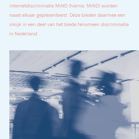
internetdiscriminatie MiND (hierna: MiND) worden
naast elkaar gepresenteerd. Deze bieden daarmee een
inkijk in een deel van het brede fenomeen discriminatie
in Nederland.