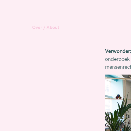
Over
/
About
Verwonder
onderzoek o
mensenrec