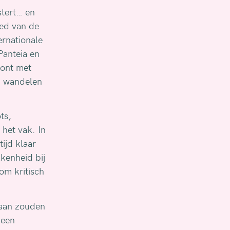
stert… en
ied van de
ernationale
Panteia en
oont met
en wandelen
ts,
 het vak. In
ijd klaar
kkenheid bij
om kritisch
 aan zouden
 een