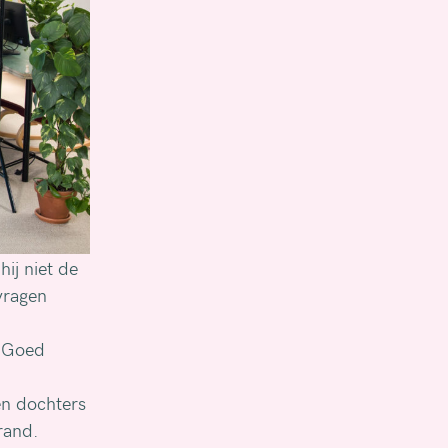
ij niet de
 vragen
. Goed
en dochters
rand.