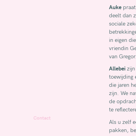
Auke
praat 
deelt dan z
sociale zek
betrekkinge
in eigen di
vriendin G
van Grego
Allebei
zij
toewijding 
die jaren h
zijn. We na
de opdrach
te reflecte
Contact
Als u zelf
pakken, bel