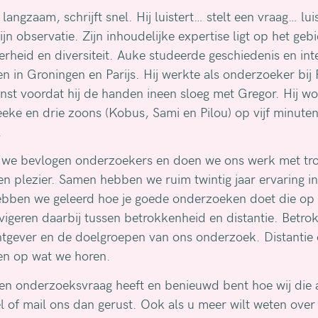
langzaam, schrijft snel. Hij luistert… stelt een vraag… lui
ijn observatie. Zijn inhoudelijke expertise ligt op het geb
erheid en diversiteit. Auke studeerde geschiedenis en int
n in Groningen en Parijs. Hij werkte als onderzoeker bij 
enst voordat hij de handen ineen sloeg met Gregor. Hij w
eeke en drie zoons (Kobus, Sami en Pilou) op vijf minut
r.
n we bevlogen onderzoekers en doen we ons werk met tro
en plezier. Samen hebben we ruim twintig jaar ervaring in
ebben we geleerd hoe je goede onderzoeken doet die op t
vigeren daarbij tussen betrokkenheid en distantie. Betro
tgever en de doelgroepen van ons onderzoek. Distantie 
ren op wat we horen.
 een onderzoeksvraag heeft en benieuwd bent hoe wij die
 of mail ons dan gerust. Ook als u meer wilt weten over